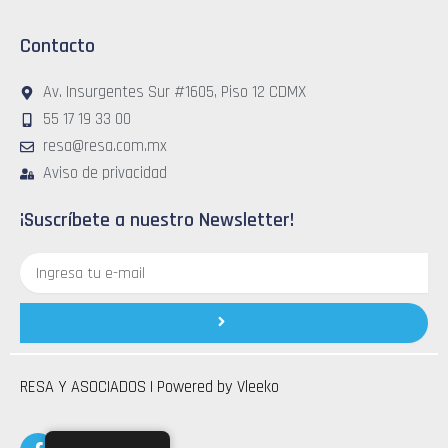
Contacto
Av. Insurgentes Sur #1605, Piso 12 CDMX
55 17 19 33 00
resa@resa.com.mx
Aviso de privacidad
¡Suscríbete a nuestro Newsletter!
Correo
electrónico
Submit
RESA Y ASOCIADOS | Powered by
Vleeko
F
T
L