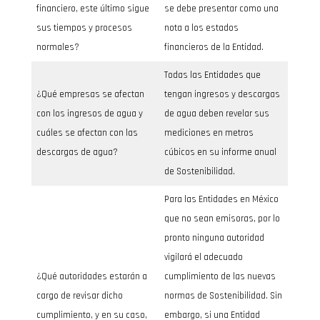
financiero, este último sigue
se debe presentar como una
sus tiempos y procesos
nota a los estados
normales?
financieros de la Entidad.
Todas las Entidades que
¿Qué empresas se afectan
tengan ingresos y descargas
con los ingresos de agua y
de agua deben revelar sus
cuáles se afectan con las
mediciones en metros
descargas de agua?
cúbicos en su informe anual
de Sostenibilidad.
Para las Entidades en México
que no sean emisoras, por lo
pronto ninguna autoridad
vigilará el adecuado
¿Qué autoridades estarán a
cumplimiento de las nuevas
cargo de revisar dicho
normas de Sostenibilidad. Sin
cumplimiento, y en su caso,
embargo, si una Entidad