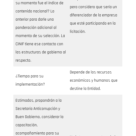
su momento fue el índice de
pero considero que sería un
contenido nacional? Lo
diferenciador de la empresa
anterior para darle una
que esté participando en la
ponderación adicional al
licitación.
momento de su selección. La
CINIF tiene ese contacto con
las estructuras de gobierno al
respecto.
Depende de los recursos
¿Tiempo para su
económicos y humanos que
implementación?
destine la Entidad.
Estimados, propondrán a la
Secretaría Anticorrupción y
Buen Gobierno, considerar la
capacitación,
acompañamiento para su