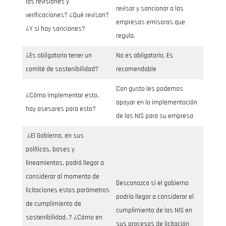
las revisiones y
revisar y sancionar a las
verificaciones? ¿Qué revisan?
empresas emisoras que
¿Y si hay sanciones?
regula.
¿Es obligatorio tener un
No es obligatorio. Es
comité de sostenibilidad?
recomendable
Con gusto les podemos
¿Cómo implementar esto,
apoyar en la implementación
hay asesores para esto?
de las NIS para su empresa
¿El Gobierno, en sus
políticas, bases y
lineamientos, podrá llegar a
considerar al momento de
Desconozco si el gobierno
licitaciones estos parámetros
podría llegar a considerar el
de cumplimiento de
cumplimiento de las NIS en
sostenibilidad..? ¿Cómo en
sus procesos de licitación