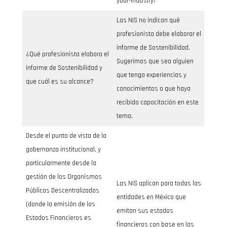
your-industry/
Las NIS no indican qué
profesionista debe elaborar el
informe de Sostenibilidad.
¿Qué profesionista elabora el
Sugerimos que sea alguien
informe de Sostenibilidad y
que tenga experiencias y
que cuál es su alcance?
conocimientos o que haya
recibido capacitación en este
tema.
Desde el punto de vista de la
gobernanza institucional, y
particularmente desde la
gestión de los Organismos
Las NIS aplican para todas las
Públicos Descentralizados
entidades en México que
(donde la emisión de los
emitan sus estados
Estados Financieros es
financieros con base en las