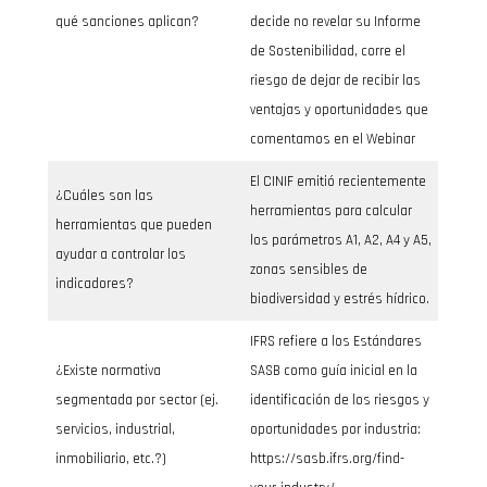
qué sanciones aplican?
decide no revelar su Informe
de Sostenibilidad, corre el
riesgo de dejar de recibir las
ventajas y oportunidades que
comentamos en el Webinar
El CINIF emitió recientemente
¿Cuáles son las
herramientas para calcular
herramientas que pueden
los parámetros A1, A2, A4 y A5,
ayudar a controlar los
zonas sensibles de
indicadores?
biodiversidad y estrés hídrico.
IFRS refiere a los Estándares
¿Existe normativa
SASB como guía inicial en la
segmentada por sector (ej.
identificación de los riesgos y
servicios, industrial,
oportunidades por industria:
inmobiliario, etc.?)
https://sasb.ifrs.org/find-