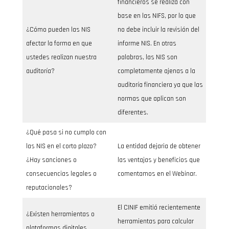
financieros se realiza con
base en las NIFS, por lo que
¿Cómo pueden las NIS
no debe incluir la revisión del
afectar la forma en que
informe NIS. En otras
ustedes realizan nuestra
palabras, las NIS son
auditoría?
completamente ajenas a la
auditoría financiera ya que las
normas que aplican son
diferentes.
¿Qué pasa si no cumplo con
las NIS en el corto plazo?
La entidad dejaria de obtener
¿Hay sanciones o
las ventajas y beneficios que
consecuencias legales o
comentamos en el Webinar.
reputacionales?
El CINIF emitió recientemente
¿Existen herramientas o
herramientas para calcular
plataformas digitales