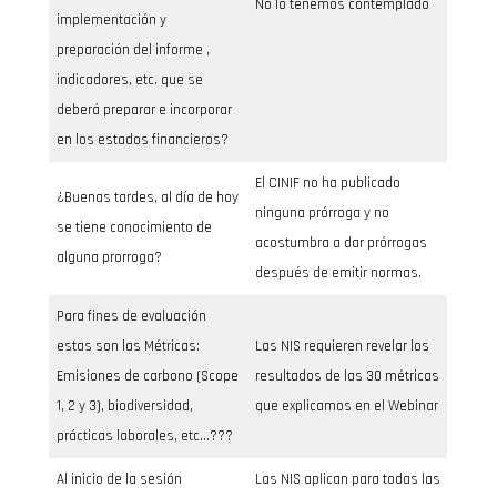
No lo tenemos contemplado
implementación y
preparación del informe ,
indicadores, etc. que se
deberá preparar e incorporar
en los estados financieros?
El CINIF no ha publicado
¿Buenas tardes, al día de hoy
ninguna prórroga y no
se tiene conocimiento de
acostumbra a dar prórrogas
alguna prorroga?
después de emitir normas.
Para fines de evaluación
estas son las Métricas:
Las NIS requieren revelar los
Emisiones de carbono (Scope
resultados de las 30 métricas
1, 2 y 3), biodiversidad,
que explicamos en el Webinar
prácticas laborales, etc…???
Al inicio de la sesión
Las NIS aplican para todas las