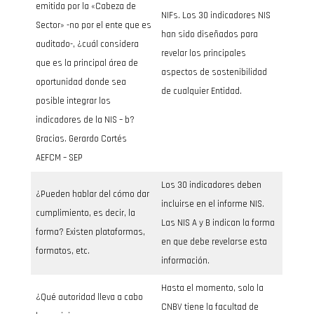
emitida por la «Cabeza de
NIFs. Los 30 indicadores NIS
Sector» -no por el ente que es
han sido diseñados para
auditado-, ¿cuál considera
revelar los principales
que es la principal área de
aspectos de sostenibilidad
oportunidad donde sea
de cualquier Entidad.
posible integrar los
indicadores de la NIS – b?
Gracias. Gerardo Cortés
AEFCM – SEP
Los 30 indicadores deben
¿Pueden hablar del cómo dar
incluirse en el informe NIS.
cumplimiento, es decir, la
Las NIS A y B indican la forma
forma? Existen plataformas,
en que debe revelarse esta
formatos, etc.
información.
Hasta el momento, solo la
¿Qué autoridad lleva a cabo
CNBV tiene la facultad de