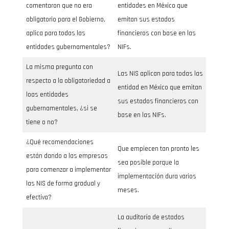
comentaron que no era
entidades en México que
obligatorio para el Gobierno,
emitan sus estados
aplica para todas las
financieros con base en las
entidades gubernamentales?
NIFs.
La misma pregunta con
Las NIS aplican para todas las
respecto a la obligatoriedad a
entidad en México que emitan
loas entidades
sus estados financieros con
gubernamentales, ¿si se
base en las NIFs.
tiene o no?
¿Qué recomendaciones
Que empiecen tan pronto les
están dando a las empresas
sea posible porque la
para comenzar a implementar
implementación dura varios
las NIS de forma gradual y
meses.
efectiva?
La auditoría de estados