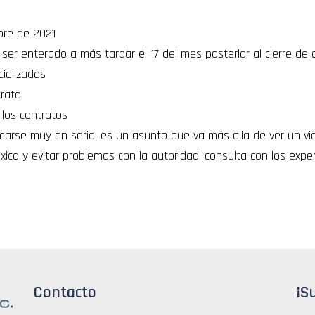
bre de 2021
er enterado a más tardar el 17 del mes posterior al cierre de 
cializados
trato
los contratos
arse muy en serio, es un asunto que va más allá de ver un vide
xico y evitar problemas con la autoridad, consulta con los exp
Contacto
¡S