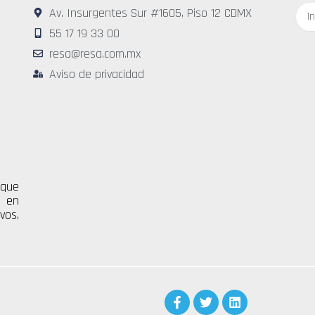
Corr
Av. Insurgentes Sur #1605, Piso 12 CDMX
elec
55 17 19 33 00
resa@resa.com.mx
Aviso de privacidad
 que
s en
vos,
F
T
L
a
w
i