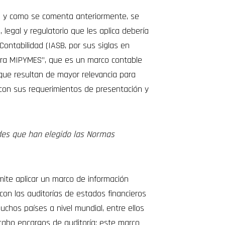
, y como se comenta anteriormente, se
legal y regulatorio que les aplica debería
Contabilidad (IASB, por sus siglas en
para MIPYMES”, que es un marco contable
que resultan de mayor relevancia para
con sus requerimientos de presentación y
des que han elegido las Normas
mite aplicar un marco de información
on las auditorías de estados financieros
hos países a nivel mundial, entre ellos
a cabo encargos de auditoría; este marco