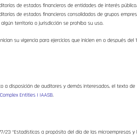
ditorías de estados financieros de entidades de interés público
ditorías de estados financieros consolidados de grupos empresa
lgún territorio o jurisdicción se prohíba su uso.
ician su vigencia para ejercicios que inicien en o después del
 a disposición de auditores y demás interesados, el texto de l
 Complex Entities | IAASB
.
77/23 “Estadísticas a propósito del día de las microempresas 