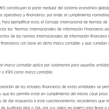
ES constituyen la parte medular del sistema económico global
perativos y financieros, por ende, el cumplimiento normativo, 
Para ejemplificar esto, el Consejo Internacional de Normas de 
ector las “Normas Internacionales de Información Financieras 
ntos de las normas internacionales de información financiera 
financieros con base en dicho marco contable, y que cumplan 
te marco contable aplica par solamente para aquellas entida
a o IFRS como marco contable.
reparación de los estados financieros de estas entidades se per
, que les permite estar en cumplimiento del mismo ¿Qué pasa c
s de dar respuesta a este cuestionamiento, recordemos que muc
 de Auditoría (NIA o ISA, por sus siglas en inglés) para llevar 