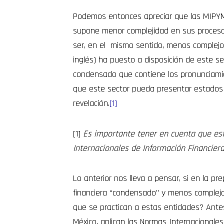
Podemos entonces apreciar que las MIPYM
supone menor complejidad en sus procesos o
ser, en el mismo sentido, menos complejo. 
inglés) ha puesto a disposición de este s
condensado que contiene los pronunciamie
que este sector pueda presentar estados 
revelación.
[1]
[1]
Es importante tener en cuenta que es
Internacionales de Información Financier
Lo anterior nos lleva a pensar, si en la p
financiera “condensado” y menos complejo
que se practican a estas entidades? Ante
México, aplican las Normas Internacionales