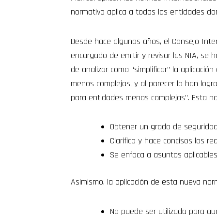
normativo aplica a todas las entidades do
Desde hace algunos años, el Consejo Inter
encargado de emitir y revisar las NIA, se
de analizar como “simplificar” la aplicaci
menos complejas, y al parecer lo han logr
para entidades menos complejas”. Esta no
Obtener un grado de seguridad 
Clarifica y hace concisos los r
Se enfoca a asuntos aplicable
Asimismo, la aplicación de esta nueva norm
No puede ser utilizada para au