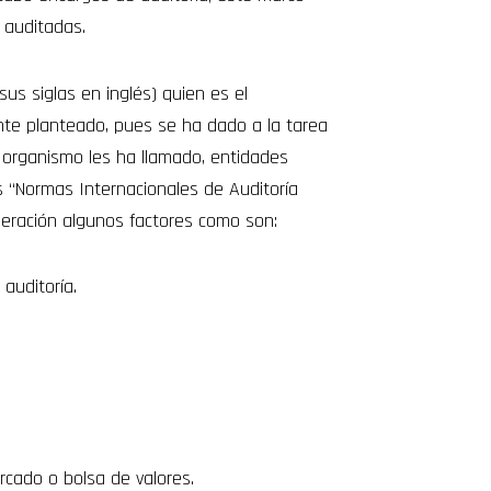
 auditadas.
us siglas en inglés) quien es el
ente planteado, pues se ha dado a la tarea
e organismo les ha llamado, entidades
s “Normas Internacionales de Auditoría
eración algunos factores como son:
auditoría.
rcado o bolsa de valores.