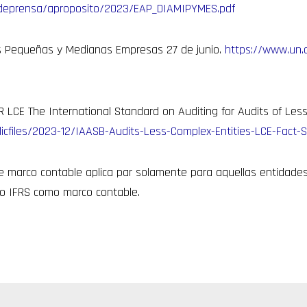
ladeprensa/aproposito/2023/EAP_DIAMIPYMES.pdf
as Pequeñas y Medianas Empresas 27 de junio.
https://www.un.
 LCE The International Standard on Auditing for Audits of Less
licfiles/2023-12/IAASB-Audits-Less-Complex-Entities-LCE-Fact-
 marco contable aplica par solamente para aquellas entidade
 o IFRS como marco contable.