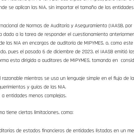
nde se aplican las NIA, sin importar el tamaño de las entidades
nacional de Normas de Auditoría y Aseguramiento (IAASB, por s
 ha dado a la tarea de responder el cuestionamiento anteriorm
ón de las NIA en encargos de auditoría de MIPYMES, o, como est
ado, pues el pasado 6 de diciembre de 2023, el IAASB emitió la
rma esta dirigida a auditores de MIPYMES, tomando en consid
razonable mientras se usa un lenguaje simple en el flujo de la 
equerimientos y guías de las NIA.
s a entidades menos complejas.
a tiene ciertas limitaciones, como:
ditorías de estados financieros de entidades listadas en un me