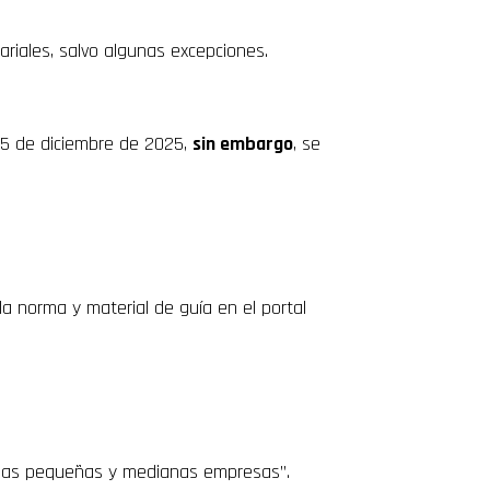
.
riales, salvo algunas excepciones.
 15 de diciembre de 2025,
sin embargo
, se
a norma y material de guía en el portal
y las pequeñas y medianas empresas”.