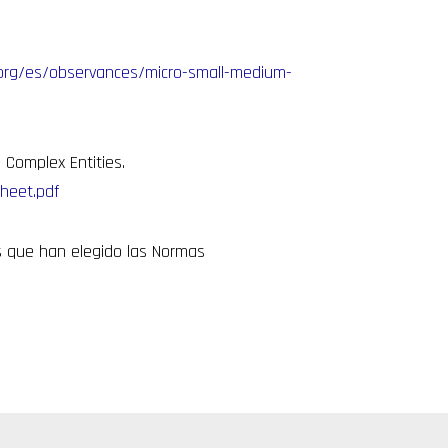
org/es/observances/micro-small-medium-
 Complex Entities.
Sheet.pdf
s que han elegido las Normas